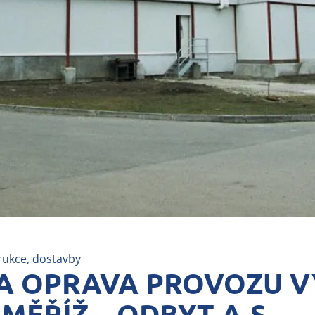
rukce, dostavby
A OPRAVA PROVOZU 
ĚŘÍŽ – ODBYT A.S.