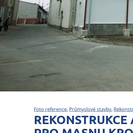
Foto reference
,
Průmyslové stavby
,
Rekonst
REKONSTRUKCE 
PRO MASNU KROM