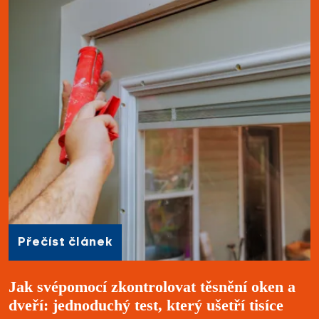
Přečíst článek
Jak svépomocí zkontrolovat těsnění oken a
dveří: jednoduchý test, který ušetří tisíce