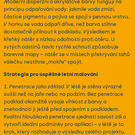
Moderní disperzní a akrylátové barvy fungují na
principu odpařování vody: jakmile voda zmizí,
částice pigmentu a pojiva se spojí v pevnou vrstvu.
V horku se voda odpaří dříve, než barva stihne
dostatečně přilnout k podkladu. Výsledkem je
křehký nátěr s nízkou odolností proti otěru. U
sytých odstínů navíc rychlé schnutí způsobuje
barevné mapy – nátěr se v místech překrývání tahů
válečku nestihne „mokře“ spojit.
Strategie pro úspěšné letní malování
1. Penetrace jako základ.
V létě je stěna výrazně
sušší než na jaře nebo na podzim. Bez penetrace
podklad okamžitě vysaje vlhkost z barvy a
znehodnotí ji ještě před spojením s podkladem.
Kvalitní hloubková penetrace sjednotí savost zdi a
vytvoří ideální podmínky pro aplikaci – v létě je to
krok, který rozhoduje o výsledku celého projektu.