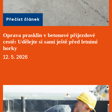
Přečíst článek
Oprava prasklin v betonové příjezdové
cestě: Udělejte si sami ještě před letními
horky
12. 5. 2026