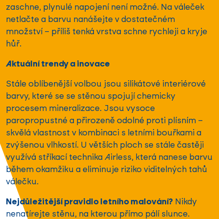
zaschne, plynulé napojení není možné. Na váleček
netlačte a barvu nanášejte v dostatečném
množství – příliš tenká vrstva schne rychleji a kryje
hůř.
Aktuální trendy a inovace
Stále oblíbenější volbou jsou silikátové interiérové
barvy, které se se stěnou spojují chemicky
procesem mineralizace. Jsou vysoce
paropropustné a přirozeně odolné proti plísním –
skvělá vlastnost v kombinaci s letními bouřkami a
zvýšenou vlhkostí. U větších ploch se stále častěji
využívá stříkací technika Airless, která nanese barvu
během okamžiku a eliminuje riziko viditelných tahů
válečku.
Nejdůležitější pravidlo letního malování?
Nikdy
nenatírejte stěnu, na kterou přímo pálí slunce.