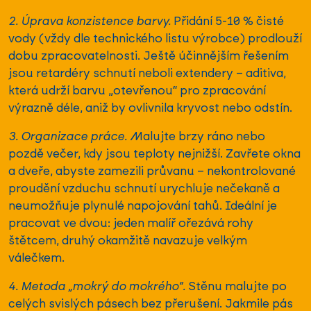
2. Úprava konzistence barvy.
Přidání 5-10 % čisté
vody (vždy dle technického listu výrobce) prodlouží
dobu zpracovatelnosti. Ještě účinnějším řešením
jsou retardéry schnutí neboli extendery – aditiva,
která udrží barvu „otevřenou“ pro zpracování
výrazně déle, aniž by ovlivnila kryvost nebo odstín.
3. Organizace práce.
Malujte brzy ráno nebo
pozdě večer, kdy jsou teploty nejnižší. Zavřete okna
a dveře, abyste zamezili průvanu – nekontrolované
proudění vzduchu schnutí urychluje nečekaně a
neumožňuje plynulé napojování tahů. Ideální je
pracovat ve dvou: jeden malíř ořezává rohy
štětcem, druhý okamžitě navazuje velkým
válečkem.
4. Metoda „mokrý do mokrého“.
Stěnu malujte po
celých svislých pásech bez přerušení. Jakmile pás